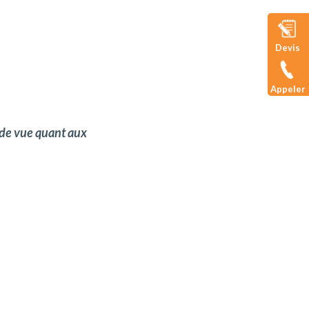
Devis
Appeler
t de vue quant aux