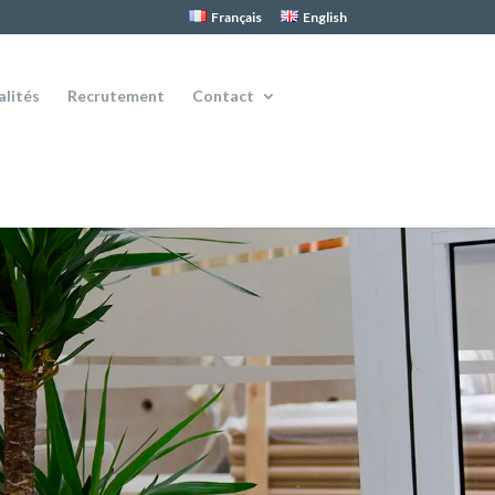
Français
English
alités
Recrutement
Contact