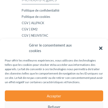
Politique de confidentialité
Politique de cookies
CGV | ALLPACK
CGV | EM2
CGV | NEUVISTAC
CGV | GO EMBAL
Gérer le consentement aux
cookies
Suivez-nous !
Pour offrir les meilleures expériences, nous utilisons des technologies
telles que les cookies pour stocker et/ou accéder aux informations des
appareils. Le fait de consentir à ces technologies nous permettra de traiter
des données telles que le comportement de navigation ou les ID uniques sur
ce site. Le fait de ne pas consentir ou de retirer son consentement peut avoir
un effet négatif sur certaines caractéristiques et fonctions.
Le carton contribue à la protection de l’environnement et participe à
Accepter
l’économie durable
Refuser