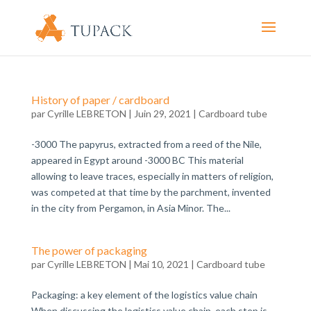
History of paper / cardboard
par
Cyrille LEBRETON
|
Juin 29, 2021
|
Cardboard tube
-3000 The papyrus, extracted from a reed of the Nile,
appeared in Egypt around -3000 BC This material
allowing to leave traces, especially in matters of religion,
was competed at that time by the parchment, invented
in the city from Pergamon, in Asia Minor. The...
The power of packaging
par
Cyrille LEBRETON
|
Mai 10, 2021
|
Cardboard tube
Packaging: a key element of the logistics value chain
When discussing the logistics value chain, each step is