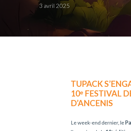
3 avril 2025
TUPACK S’ENGA
10ᵉ FESTIVAL D
D’ANCENIS
Le week-end dernier, le
Pa