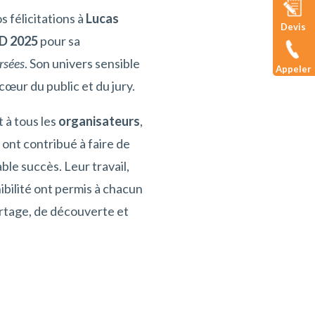
 félicitations à
Lucas
Devis
BD 2025
pour sa
rsées
. Son univers sensible
Appeler
cœur du public et du jury.
 à tous les
organisateurs
,
 ont contribué à faire de
ble succès. Leur travail,
nibilité ont permis à chacun
rtage, de découverte et