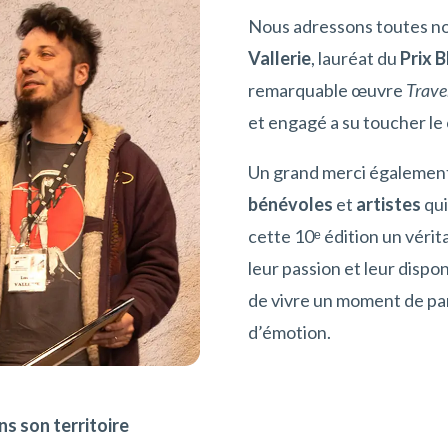
Nous adressons toutes nos
Vallerie
, lauréat du
Prix 
remarquable œuvre
Trave
et engagé a su toucher le 
Un grand merci également
bénévoles
et
artistes
qui
cette 10ᵉ édition un vérita
leur passion et leur dispo
de vivre un moment de pa
d’émotion.
s son territoire