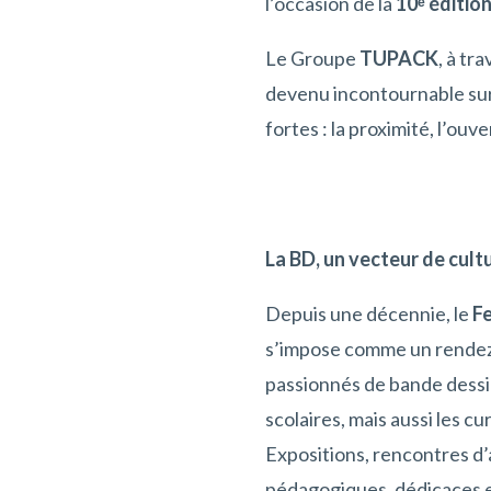
l’occasion de la
10
ᵉ
édition
Le Groupe
TUPACK
, à tr
devenu incontournable sur 
fortes : la proximité, l’ouv
La BD, un vecteur de cultu
Depuis une décennie, le
Fe
s’impose comme un rendez
passionnés de bande dessiné
scolaires, mais aussi les cu
Expositions, rencontres d’
pédagogiques, dédicaces e