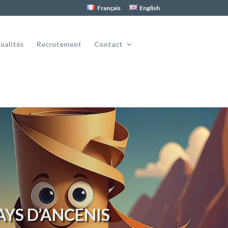
Français
English
ualités
Recrutement
Contact
PAYS D’ANCENIS