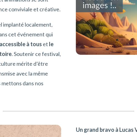
e conviviale et créative.
el implanté localement,
dans cet événement qui
 accessible à tous
et
le
toire
. Soutenir ce festival,
 culture mérite d’être
ansmise avec la même
s mettons dans nos
Un grand bravo à Lucas V