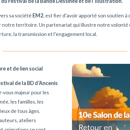
 du Festival de la Bande Dessinée et de l’Illustration
.
avers sa société
EM2
, est fier d’avoir apporté son soutien 
notre territoire. Un partenariat qui illustre notre volont
erture, la transmission et l’engagement local.
re et de lien social
stival de la BD d’Ancenis
-vous majeur pour les
e, les familles, les
rieux de tous âges.
auteurs, ateliers
t animations se sont