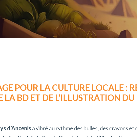
GE POUR LA CULTURE LOCALE : R
E LA BD ET DE L’ILLUSTRATION DU
ys d’Ancenis
a vibré au rythme des bulles, des crayons et 